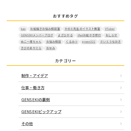
おすすめタグ
kao
お絵描きお悩み相談室
かのと先生のイラスト教室
VTuber
GENSEKIメンバーブログ
よざひかる
iPadお絵かき修行
おしらせ
ぬこー様ちゃん
お悩み相談
くるみつ
green322
さいとうなおき
きびのあやとら
おゆみ
カテゴリー
制作・アイデア
仕事・働き方
GENSEKIの裏側
GENSEKIピックアップ
その他