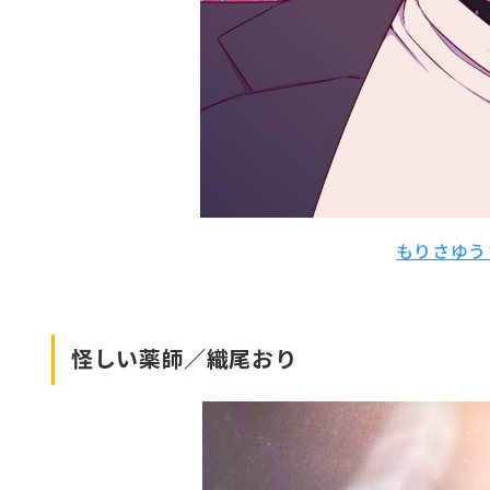
もりさゆう
怪しい薬師／織尾おり