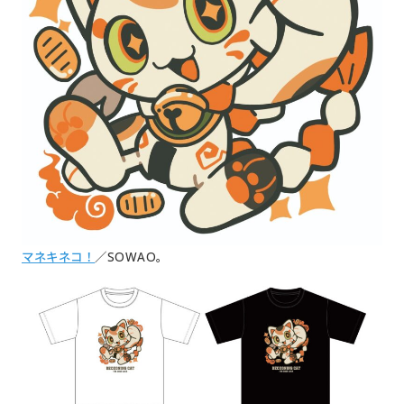
マネキネコ！
／SOWAO。