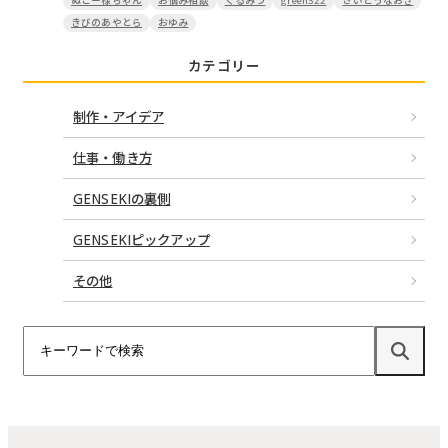
ぬこー様ちゃん
お悩み相談
くるみつ
green322
さいとうなおき
きびのあやとら
おゆみ
カテゴリー
制作・アイデア
仕事・働き方
GENSEKIの裏側
GENSEKIピックアップ
その他