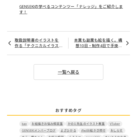
GENSEKIの学べるコンテンツー「ナレッジ」をご紹介しま
す！
投
取扱説明書のイラストを
本業も副業も絵を描く。構
稿
作る「テクニカルイラス
想10日・制作4日で手掛け
ナ
トレーター」ってどんな
た最優秀作品の制作秘話・
仕事？
イラストへの思いーイラス
ビ
トレーター・岸べぇ
ゲ
一覧へ戻る
ー
シ
ョ
ン
おすすめタグ
kao
お絵描きお悩み相談室
かのと先生のイラスト教室
VTuber
GENSEKIメンバーブログ
よざひかる
iPadお絵かき修行
おしらせ