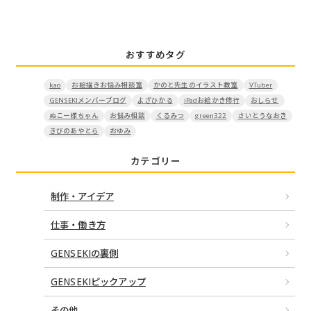
シ
ョ
ン
おすすめタグ
kao
お絵描きお悩み相談室
かのと先生のイラスト教室
VTuber
GENSEKIメンバーブログ
よざひかる
iPadお絵かき修行
おしらせ
ぬこー様ちゃん
お悩み相談
くるみつ
green322
さいとうなおき
きびのあやとら
おゆみ
カテゴリー
制作・アイデア
仕事・働き方
GENSEKIの裏側
GENSEKIピックアップ
その他