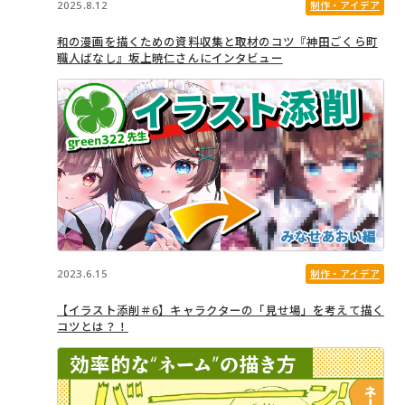
2025.8.12
制作・アイデア
和の漫画を描くための資料収集と取材のコツ『神田ごくら町
職人ばなし』坂上暁仁さんにインタビュー
2023.6.15
制作・アイデア
【イラスト添削＃6】キャラクターの「見せ場」を考えて描く
コツとは？！