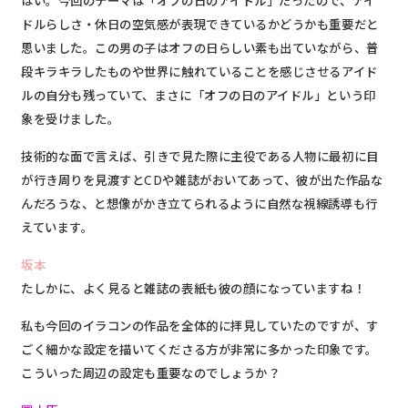
はい。今回のテーマは「オフの日のアイドル」だったので、
アイ
ドルらしさ・休日の空気感が表現できているかどうかも重要
だと
思いました。この男の子はオフの日らしい素も出ていながら、普
段キラキラしたものや世界に触れていることを感じさせるアイド
ルの自分も残っていて、まさに「オフの日のアイドル」という印
象を受けました。
技術的な面で言えば、引きで見た際に主役である人物に最初に目
が行き周りを見渡すとCDや雑誌がおいてあって、彼が出た作品な
んだろうな、と
想像がかき立てられるように自然な視線誘導も行
えています。
坂本
たしかに、よく見ると雑誌の表紙も彼の顔になっていますね！
私も今回のイラコンの作品を全体的に拝見していたのですが、す
ごく細かな設定を描いてくださる方が非常に多かった印象です。
こういった周辺の設定も重要なのでしょうか？