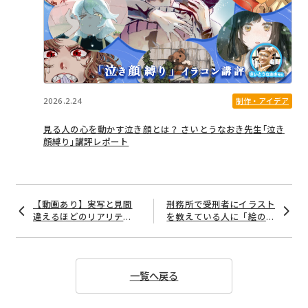
2026.2.24
制作・アイデア
見る人の心を動かす泣き顔とは？ さいとうなおき先生｢泣き
顔縛り｣講評レポート
投
【動画あり】実写と見間
刑務所で受刑者にイラスト
稿
違えるほどのリアリテ
を教えている人に「絵のう
ナ
ィ、魅力的なファッショ
まくなり方」を聞いてみた
ンでクールな男性を描く
ビ
－知花シンジ《GENSEKI
イラストメイキング #５》
ゲ
一覧へ戻る
ー