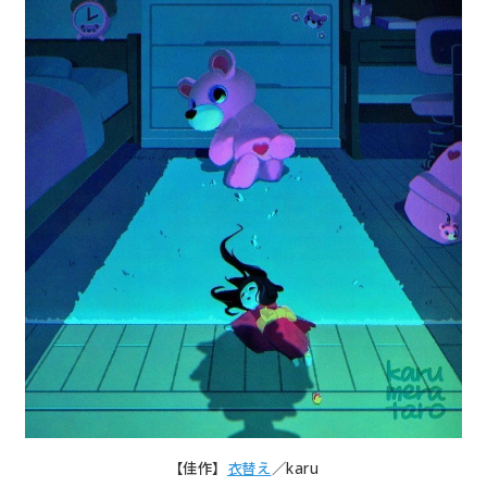
【佳作】
衣替え
／karu