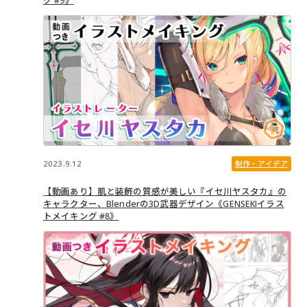
グ #9》
2023.9.12
制作・アイデア
【動画あり】肌と装飾の質感が美しい『イセ川ヤスタカ』の
キャラクター、Blenderの3D武器デザイン《GENSEKIイラス
トメイキング #8》