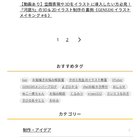
【動画あり】空間表現や3Dをイラストに導入したい方必見！
『河底9』の3D＆2Dイラスト制作の裏側《GENSEKI イラスト
メイキング #６》
1
2
おすすめタグ
kao
お絵描きお悩み相談室
かのと先生のイラスト教室
VTuber
GENSEKIメンバーブログ
よざひかる
iPadお絵かき修行
おしらせ
ぬこー様ちゃん
お悩み相談
くるみつ
green322
さいとうなおき
きびのあやとら
おゆみ
カテゴリー
制作・アイデア