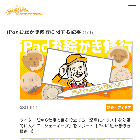
iPadお絵かき修行に関する記事
(1/1)
2025.8.14
制作・アイデア
ライターだから仕事で絵を役立てる 記事にイラストを効果
的に入れて「シェーキーズ」をレポート【iPadお絵かき修行
最終回】