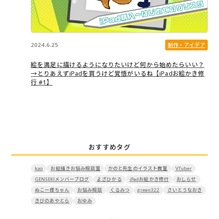
2024.6.25
制作・アイデア
絵を満足に描けるようになりたいけど何から始めたらいい？
→とりあえずiPadを買うけど覚悟がいるね【iPadお絵かき修
行 #1】
おすすめタグ
kao
お絵描きお悩み相談室
かのと先生のイラスト教室
VTuber
GENSEKIメンバーブログ
よざひかる
iPadお絵かき修行
おしらせ
ぬこー様ちゃん
お悩み相談
くるみつ
green322
さいとうなおき
きびのあやとら
おゆみ