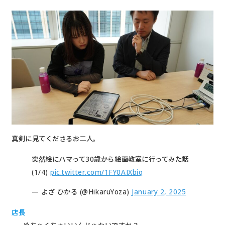
真剣に見てくださるお二人。
突然絵にハマって30歳から絵画教室に行ってみた話
(1/4)
pic.twitter.com/1FY0AIXbiq
— よざ ひかる (@HikaruYoza)
January 2, 2025
店長