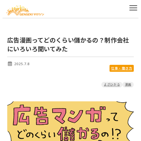
広告漫画ってどのくらい儲かるの？制作会社
にいろいろ聞いてみた
2025.7.8
仕事・働き方
よざひかる
漫画